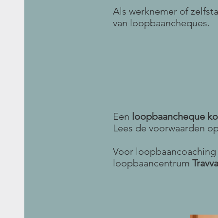
Als werknemer of zelfst
van loopbaancheques.
Een
loop
baancheque kost
Lees de voorwaarden o
Voor lo
opbaanc
o
aching
loopbaancentrum
Travv