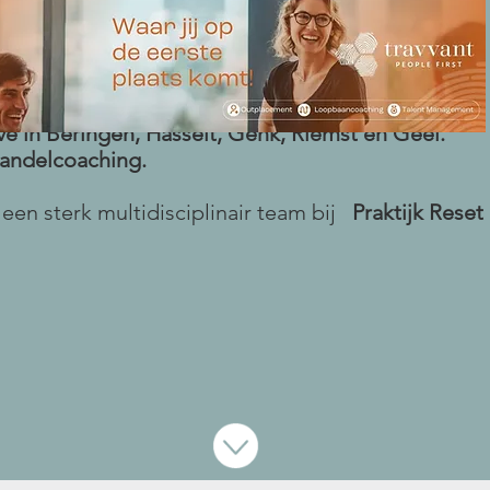
ve in Beringen, Hasselt, Genk, Riemst en Geel.
wandelcoaching.
 een sterk multidisciplinair team bij
Praktijk Reset