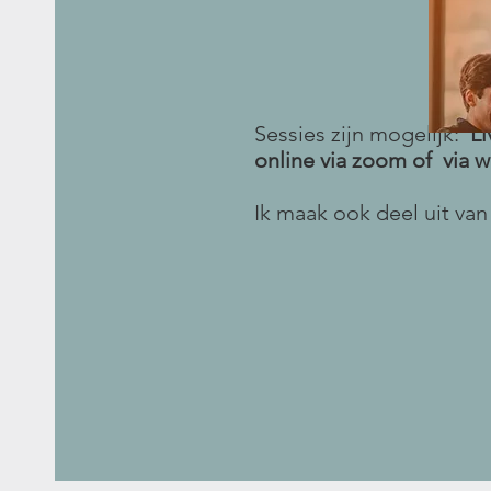
Sessies zijn mogelijk:
Li
online via zoom of via 
Ik maak ook deel uit van