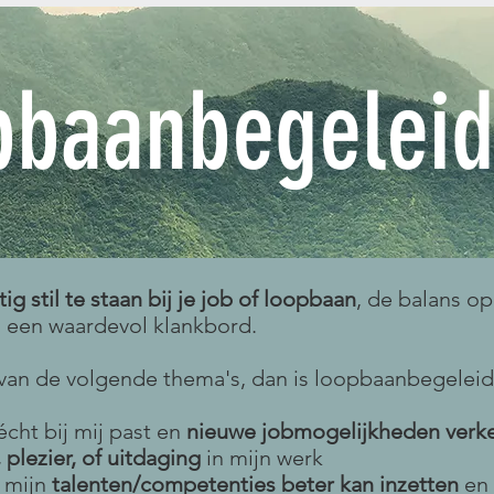
pbaanbegeleid
ig stil te staan bij je job of loopbaan
, de balans o
j een waardevol klankbord.
van de volgende thema's, dan is loopbaanbegeleidi
écht bij mij past en
nieuwe jobmogelijkheden verk
plezier, of uitdaging
in mijn werk
k mijn
talenten/competenties beter kan inzetten
en 