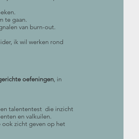
eken.
m te gaan.
signalen van burn-out.
ider, ik wil werken rond
gerichte oefeningen
, in
en talententest die inzicht
enten en valkuilen.
e ook zicht geven op het