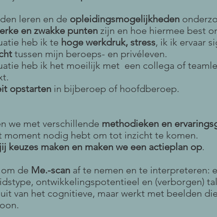
eden leren en de
opleidingsmogelijkheden
onderzo
terke en zwakke punten
zijn en hoe hiermee best o
uatie heb ik te
hoge werkdruk, stress
, ik ik ervaar 
cht
tussen mijn beroeps- en privéleven.
tuatie heb ik het moeilijk met een collega of teamle
xt.
eit opstarten
in bijberoep of hoofdberoep.
en we met verschillende
methodieken en ervarings
dat moment nodig hebt om tot inzicht te komen.
n jij keuzes maken en maken we een actieplan op
.
d om de
Me.-scan
af te nemen en te interpreteren: e
eidstype, ontwikkelingspotentieel en (verborgen) tal
 uit van het cognitieve, maar werkt met beelden di
soon.