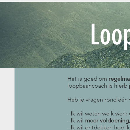
Loo
Het is goed om
regelmat
loopbaancoach is hierbi
Heb je vragen rond één 
- Ik wil weten welk werk 
- Ik wil
meer voldoening, 
- Ik wil ontdekken hoe i