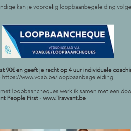
andige kan je voordelig loopbaanbegeleiding volg
 90€ en geeft je recht op 4 uur individuele coach
p
https://www.vdab.be/loopbaanbegeleiding
 met loopbaancheques werk ik samen met een do
ant People First
-
www.Travvant.be