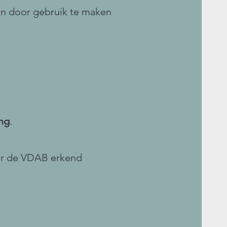
en door gebruik te maken
ing
.
or de VDAB erkend